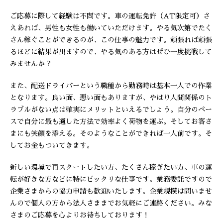
ご応募に際して経験は不問です。車の運転免許（AT限定可）さ
えあれば、男性も女性も働いていただけます。やる気次第でたく
さん稼ぐことができるのが、この仕事の魅力です。頑張れば頑張
るほどに結果が出ますので、やる気のある方はぜひ一度挑戦して
みませんか？
また、配送ドライバーという職種から勤務時は基本一人での作業
となります。良い面、悪い面もありますが、やはり人間関係のト
ラブルがない点は確実にメリットといえるでしょう。自分のペー
スで自分に最も適した方法で効率よく荷物を運ぶ。そしてお客さ
まにも笑顔を添える。そのようなことができれば一人前です。そ
してお金もついてきます。
新しい環境で再スタートしたい方、たくさん稼ぎたい方、車の運
転が好きな方などに特にピッタリな仕事です。業務委託ですので
企業さまからの協力申請も歓迎いたします。企業規模は問いませ
んので個人の方から法人さままでお気軽にご連絡ください。みな
さまのご応募を心よりお待ちしております！