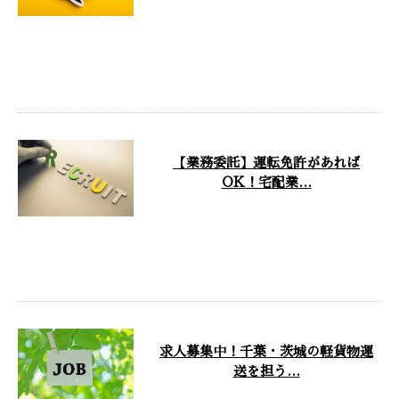
こんにちは！株式会社Lien
holdingsです。 千葉県我孫子市
を拠点とし、千葉県・茨城県で軽
貨 …
【業務委託】運転免許があれば
OK！宅配業…
株式会社Lien holdingsは千葉県
我孫子市に拠点を置き、千葉県と
茨城県で軽貨物運送業を主に行
…
求人募集中！千葉・茨城の軽貨物運
送を担う…