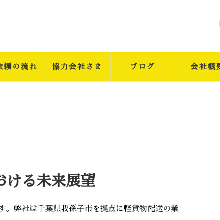
依頼の流れ
協力会社さま
ブログ
会社概
おける未来展望
ngsです。弊社は千葉県我孫子市を拠点に軽貨物配送の業