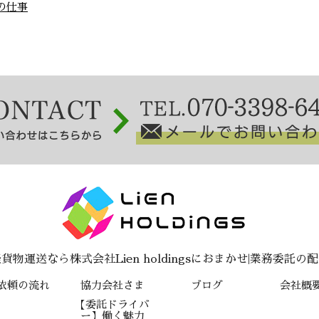
の仕事
活躍中！業務委託ドラ
笑顔で荷物を届ける宅配便
イバーの仕事
サービスの紹介
んにちは、株式会社
笑顔で荷物を届ける宅
n holdingsです。
配便サービスの紹介 こ
葉県我孫子市を拠点
んにちは！株式会社
して、千葉県と茨城
Lien holdingsです。
県にお …
我孫子 …
物運送なら株式会社Lien holdingsにおまかせ|業務委託
依頼の流れ
協力会社さま
ブログ
会社概
【委託ドライバ
ー】働く魅力