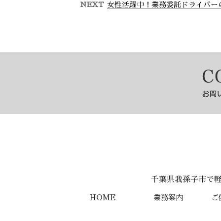
NEXT
女性活躍中！業務委託ドライバー
学歴・経験不問！業務委託
女性
ドライバーへの挑…
こんにちは！株式会社
こ
Lien holdingsです。
Lie
弊社は千葉県我孫子市
千
に拠点を構える軽貨物
と
運送業 …
千葉県我孫子市で軽貨
HOME
業務案内
ご